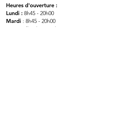
Heures d'ouverture :
Lundi :
8h45 - 20h00
Mardi
: 8h45 - 20h00
Mercredi :
8h45 - 20h00
Jeudi :
12h45 - 16h45
Vendredi :
8h45 - 16h00
Samedi :
FERMÉ
Dimanche :
FERMÉ
DES
QUESTIONS ?
CONTACTEZ-
NOUS
À propos de nous
Contact
Protéger votre vie privée
Droits du client
Politique de confidentialité