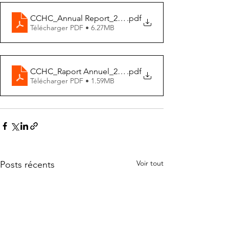
CCHC_Annual Report_2023-24_English_FULL_FNL_onl
.pdf
Télécharger PDF • 6.27MB
CCHC_Raport Annuel_2023-24_French_FULL_FNL_onl
.pdf
Télécharger PDF • 1.59MB
Voir tout
Posts récents