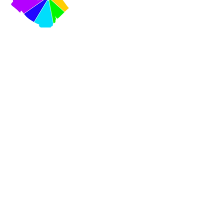
VISITEZ-NOUS
420, rue Cooper, Ottawa,
Ontario K2P 2N6
Courriel :
info@centretownchc.org
Tél. :
(613) 233-4443
Arrêt de bus le plus
proche :
Rue Bank et rue Somerset