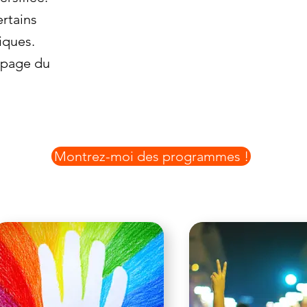
rtains
iques.
a page du
Montrez-moi des programmes !