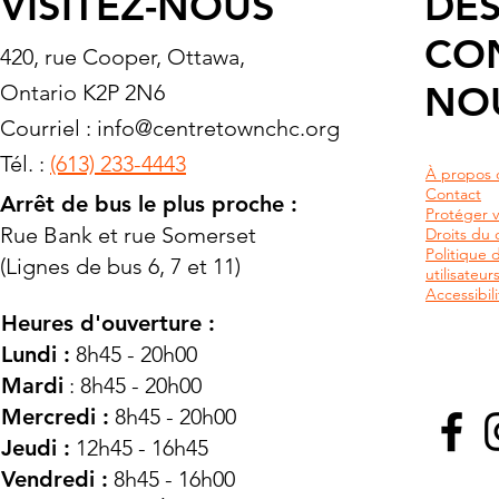
VISITEZ-NOUS
DES
CO
420, rue Cooper, Ottawa,
NO
Ontario K2P 2N6
Courriel :
info@centretownchc.org
Tél. :
(613) 233-4443
À propos 
Contact
Arrêt de bus le plus proche :
Protéger v
Rue Bank et rue Somerset
Droits du c
Politique 
(Lignes de bus 6, 7 et 11)
utilisateu
Accessibili
Heures d'ouverture :
Lundi :
8h45 - 20h00
Mardi
: 8h45 - 20h00
Mercredi :
8h45 - 20h00
Jeudi :
12h45 - 16h45
Vendredi :
8h45 - 16h00