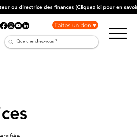
Faites un don ♥
ices
rsifiée.