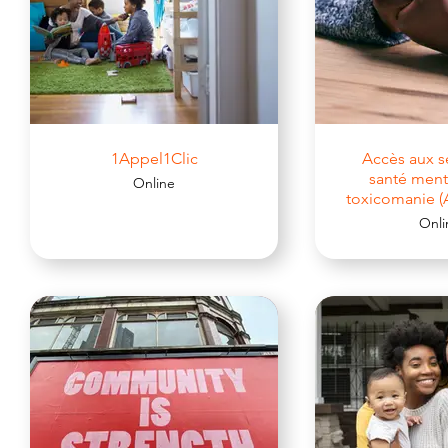
1Appel1Clic
Accès aux s
santé ment
Online
toxicomanie 
Onli