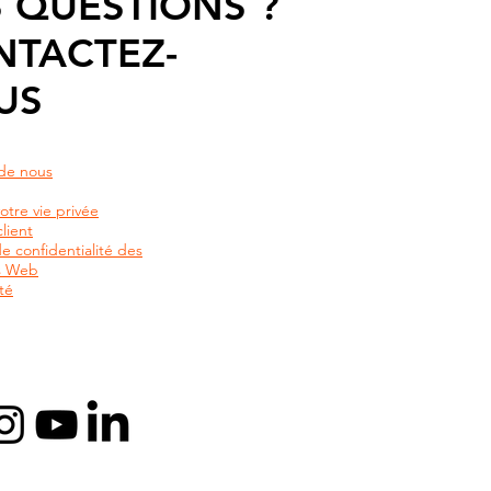
 QUESTIONS ?
NTACTEZ-
US
de nous
otre vie privée
lient
de confidentialité des
rs Web
té