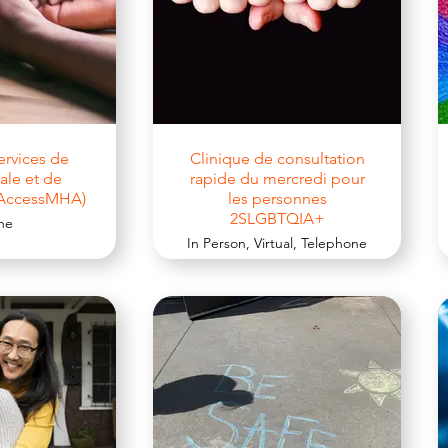
ervices de
Clinique de consultation
ale et de
rapide du mercredi pour
(AccessMHA)
les personnes
2SLGBTQIA+
ne
In Person, Virtual, Telephone