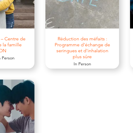
 – Centre de
Réduction des méfaits :
e la famille
Programme d'échange de
yON
seringues et d'inhalation
plus sûre
In Person
In Person