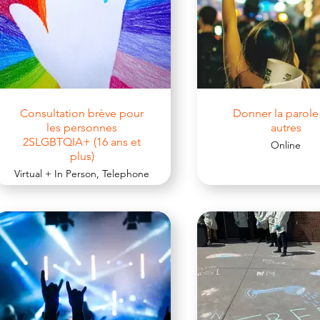
Consultation brève pour
Donner la parole
les personnes
autres
2SLGBTQIA+ (16 ans et
Online
plus)
Virtual + In Person, Telephone