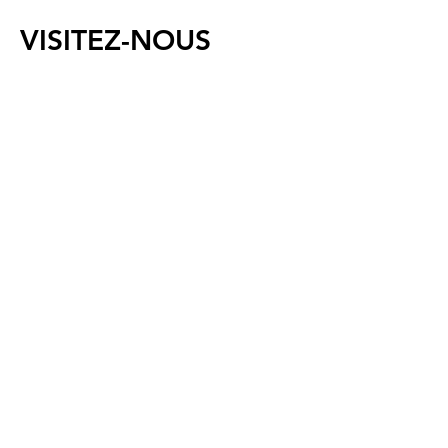
VISITEZ-NOUS
420, rue Cooper, Ottawa,
Ontario K2P 2N6
Courriel :
info@centretownchc.org
Tél. :
(613) 233-4443
Arrêt de bus le plus
proche :
Rue Bank et rue Somerset
(Lignes de bus 6, 7 et 11)
Heures d'ouverture :
Lundi :
8h45 - 20h00
Mardi
: 8h45 - 20h00
Mercredi :
8h45 - 20h00