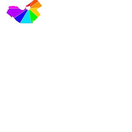
VISITEZ-NOUS
420, rue Cooper, Ottawa,
Ontario K2P 2N6
Courriel :
info@centretownchc.org
Tél. :
(613) 233-4443
Arrêt de bus le plus