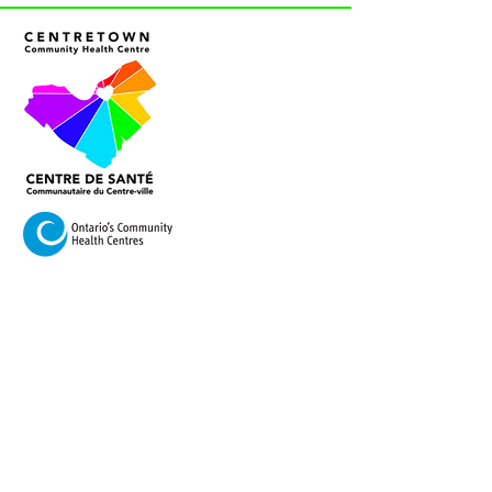
VISITEZ-NOUS
420, rue Cooper, Ottawa,
Ontario K2P 2N6
Courriel :
info@centretownchc.org
Tél. :
(613) 233-4443