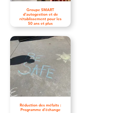
Groupe SMART
d'autogestion et de
rétablissement pour les
50 ans et plus
Réduction des méfaits :
Programme d'échange